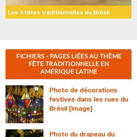
Les 5 fêtes traditionnelles du Brésil
FICHIERS - PAGES LIÉES AU THÈME
FÊTE TRADITIONNELLE EN
AMÉRIQUE LATINE
Photo de décorations
festives dans les rues du
Brésil [Image]
Photo du drapeau du