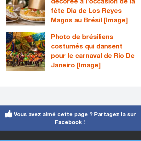
décorée à l'occasion de la
fête Dia de Los Reyes
Magos au Brésil [Image]
Photo de brésiliens
costumés qui dansent
pour le carnaval de Rio De
Janeiro [Image]
Vous avez aimé cette page ? Partagez la sur
Facebook !