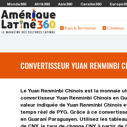
Monde360
Afrik360
Asie360
Caraibe360
Europe3
Pays & Territoires
Contenus
CONVERTISSEUR YUAN RENMINBI CH
Le Yuan Renminbi Chinois est la monnaie uti
convertisseur Yuan Renminbi Chinois en Gu
valeur indiquée de Yuan Renminbi Chinois es
temps réel de PYG. Grâce à ce convertisse
en Guaraní Paraguayen. Utilisez les tablea
de CNY, le taux de change CNY à partir de