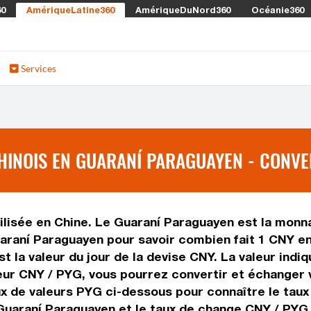
60
AmériqueLatine360
AmériqueDuNord360
Océanie360
Services
INOIS EN GUARANÍ PARAGUAYEN - CONVE
lisée en Chine. Le Guaraní Paraguayen est la monnai
araní Paraguayen pour savoir combien fait 1 CNY en
t la valeur du jour de la devise CNY. La valeur indi
ur CNY / PYG, vous pourrez convertir et échanger 
ux de valeurs PYG ci-dessous pour connaître le tau
 Guaraní Paraguayen et le taux de change CNY / PYG