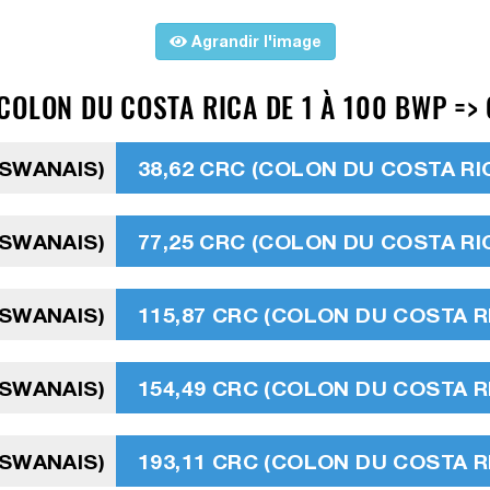
Agrandir l'image
COLON DU COSTA RICA DE 1 À 100 BWP =>
TSWANAIS)
38,62 CRC (COLON DU COSTA RI
TSWANAIS)
77,25 CRC (COLON DU COSTA RI
TSWANAIS)
115,87 CRC (COLON DU COSTA R
TSWANAIS)
154,49 CRC (COLON DU COSTA R
TSWANAIS)
193,11 CRC (COLON DU COSTA R