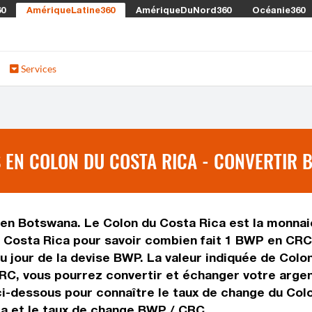
60
AmériqueLatine360
AmériqueDuNord360
Océanie360
Services
 EN COLON DU COSTA RICA - CONVERTIR 
 en Botswana. Le Colon du Costa Rica est la monnaie
 Costa Rica pour savoir combien fait 1 BWP en CRC 
u jour de la devise BWP. La valeur indiquée de Colo
C, vous pourrez convertir et échanger votre argen
 ci-dessous pour connaître le taux de change du Colo
a et le taux de change BWP / CRC.