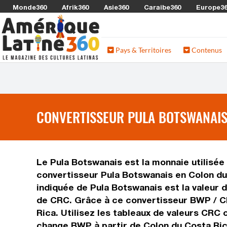
Monde360
Afrik360
Asie360
Caraibe360
Europe3
Pays & Territoires
Contenus
CONVERTISSEUR PULA BOTSWANAIS
Le Pula Botswanais est la monnaie utilisée
convertisseur Pula Botswanais en Colon du
indiquée de Pula Botswanais est la valeur d
de CRC. Grâce à ce convertisseur BWP / CR
Rica. Utilisez les tableaux de valeurs CRC
change BWP à partir de Colon du Costa Ric