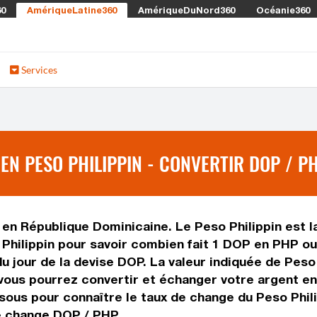
60
AmériqueLatine360
AmériqueDuNord360
Océanie360
Services
EN PESO PHILIPPIN - CONVERTIR DOP / P
en République Dominicaine. Le Peso Philippin est la 
hilippin pour savoir combien fait 1 DOP en PHP ou 
u jour de la devise DOP. La valeur indiquée de Peso 
vous pourrez convertir et échanger votre argent en
sous pour connaître le taux de change du Peso Phili
de change DOP / PHP.