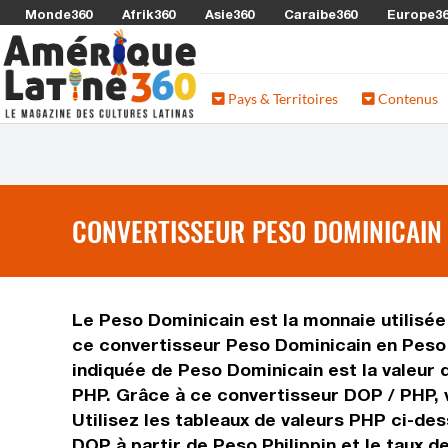
Monde360
Afrik360
Asie360
Caraibe360
Europe3
Pays & Territoires
Contenus
CONVERTISSEUR PESO DOMINICAIN 
Le Peso Dominicain est la monnaie utilisée 
ce convertisseur Peso Dominicain en Peso P
indiquée de Peso Dominicain est la valeur d
PHP. Grâce à ce convertisseur DOP / PHP, 
Utilisez les tableaux de valeurs PHP ci-des
DOP à partir de Peso Philippin et le taux 