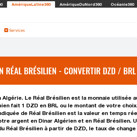
60
AmériqueLatine360
AmériqueDuNord360
Océanie360
Services
 RÉAL BRÉSILIEN - CONVERTIR DZD / BRL
 Algérie. Le Réal Brésilien est la monnaie utilisée a
ien fait 1 DZD en BRL ou le montant de votre choix.
indiquée de Réal Brésilien est la valeur en temps r
re argent en Dinar Algérien et en Réal Brésilien. Ut
 Réal Brésilien à partir de DZD, le taux de change 