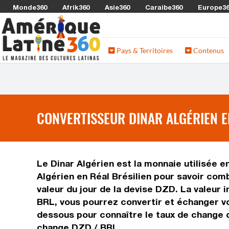
Monde360
Afrik360
Asie360
Caraibe360
Europe3
Pays & Territoires
Contenus
CONVERTISSEUR DINAR ALGÉRIEN EN
Le Dinar Algérien est la monnaie utilisée en
Algérien en Réal Brésilien pour savoir comb
valeur du jour de la devise DZD. La valeur 
BRL, vous pourrez convertir et échanger vot
dessous pour connaître le taux de change du
change DZD / BRL.